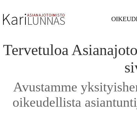
OIKEUD
Tervetuloa Asianajot
si
Avustamme yksityishenk
oikeudellista asiantunti